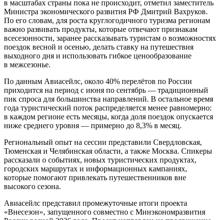
в масштабах страны пока не происходит, отметил заместитель
Министра экономического развития РФ Дмитрий Вахруков.
По его словам, для роста круглогодичного туризма регионам
важно развивать продукты, которые отвечают признакам
всесезонности, заранее рассказывать туристам о возможностях
поездок весной и осенью, делать ставку на путешествия
выходного дня и использовать гибкое ценообразование
в межсезонье.
По данным Авиасейлс, около 40% перелётов по России
приходится на период с июня по сентябрь — традиционный
пик спроса для большинства направлений. В остальное время
года туристический поток распределяется менее равномерно:
в каждом регионе есть месяцы, когда доля поездок опускается
ниже среднего уровня — примерно до 8,3% в месяц.
Региональный опыт на сессии представили Свердловская,
Тюменская и Челябинская области, а также Москва. Спикеры
рассказали о событиях, новых туристических продуктах,
городских маршрутах и информационных кампаниях,
которые помогают привлекать путешественников вне
высокого сезона.
Авиасейлс представил промежуточные итоги проекта
«Внесезон», запущенного совместно с Минэкономразвития