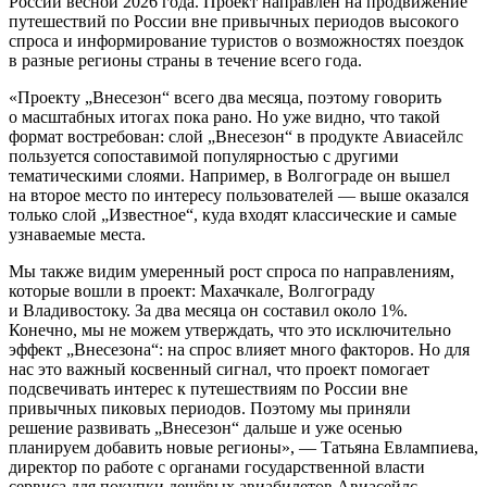
России весной 2026 года. Проект направлен на продвижение
путешествий по России вне привычных периодов высокого
спроса и информирование туристов о возможностях поездок
в разные регионы страны в течение всего года.
«Проекту „Внесезон“ всего два месяца, поэтому говорить
о масштабных итогах пока рано. Но уже видно, что такой
формат востребован: слой „Внесезон“ в продукте Авиасейлс
пользуется сопоставимой популярностью с другими
тематическими слоями. Например, в Волгограде он вышел
на второе место по интересу пользователей — выше оказался
только слой „Известное“, куда входят классические и самые
узнаваемые места.
Мы также видим умеренный рост спроса по направлениям,
которые вошли в проект: Махачкале, Волгограду
и Владивостоку. За два месяца он составил около 1%.
Конечно, мы не можем утверждать, что это исключительно
эффект „Внесезона“: на спрос влияет много факторов. Но для
нас это важный косвенный сигнал, что проект помогает
подсвечивать интерес к путешествиям по России вне
привычных пиковых периодов. Поэтому мы приняли
решение развивать „Внесезон“ дальше и уже осенью
планируем добавить новые регионы», — Татьяна Евлампиева,
директор по работе с органами государственной власти
сервиса для покупки дешёвых авиабилетов Авиасейлс.