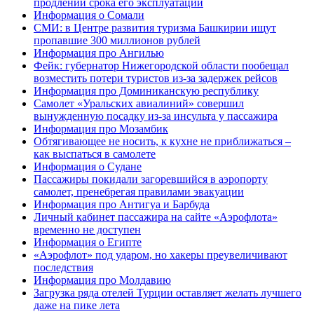
продлении срока его эксплуатации
Информация о Сомали
СМИ: в Центре развития туризма Башкирии ищут
пропавшие 300 миллионов рублей
Информация про Ангилью
Фейк: губернатор Нижегородской области пообещал
возместить потери туристов из-за задержек рейсов
Информация про Доминиканскую республику
Самолет «Уральских авиалиний» совершил
вынужденную посадку из-за инсульта у пассажира
Информация про Мозамбик
Обтягивающее не носить, к кухне не приближаться –
как выспаться в самолете
Информация о Судане
Пассажиры покидали загоревшийся в аэропорту
самолет, пренебрегая правилами эвакуации
Информация про Антигуа и Барбуда
Личный кабинет пассажира на сайте «Аэрофлота»
временно не доступен
Информация о Египте
«Аэрофлот» под ударом, но хакеры преувеличивают
последствия
Информация про Молдавию
Загрузка ряда отелей Турции оставляет желать лучшего
даже на пике лета