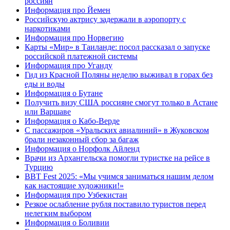
россиян
Информация про Йемен
Российскую актрису задержали в аэропорту с
наркотиками
Информация про Норвегию
Карты «Мир» в Таиланде: посол рассказал о запуске
российской платежной системы
Информация про Уганду
Гид из Красной Поляны неделю выживал в горах без
еды и воды
Информация о Бутане
Получить визу США россияне смогут только в Астане
или Варшаве
Информация о Кабо-Верде
С пассажиров «Уральских авиалиний» в Жуковском
брали незаконный сбор за багаж
Информация о Норфолк Айленд
Врачи из Архангельска помогли туристке на рейсе в
Турцию
BBT Fest 2025: «Мы учимся заниматься нашим делом
как настоящие художники!»
Информация про Узбекистан
Резкое ослабление рубля поставило туристов перед
нелегким выбором
Информация о Боливии