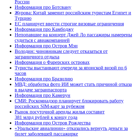
России
Информация про Ботсвану
Журова: Китай заменит российским туристам Египет и
Турцию
ЕС планирует ввести строгие визовые ограничения
Информация про Камбоджу
Непопавшие на концерт Джей Ло пассажиры намерены
судиться с авиакомпанией
Информация про Остров Мэн
Володин: чиновникам следует отказаться от
заграничного отдыха
Информация о Фарерских островах
Туристы выстаивают очереди за японской визой по 6
часов
Информация про Бразилию
МВД: обработка фото ИИ может стать причиной отказа
в выдаче загранпаспорта
Информация про Камерун
СМИ: Роскомнадзор планирует блокировать работу
российских SIM-карт за рубежом
Рынок посуточной аренды жилья составит
381 млрд рублей к концу года
Информация про Остров Рождества
«Уральские авиалинии» отказались вернуть деньги за
билет заболевшей пассажирке