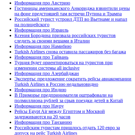
Информация про Австрию
Гостиницы американского Анкориджа взвинтили цены
на фоне предстоящей там встречи Путина и Трампа
Российский турист устроил ДТП во Вьетнаме и напал
на полицейского
Информация про Израиль
Ксения Бородина призвала российских туристов
следить за своими вещами в Италии
Информация про Намибию
Turkish Airlines снова оставила пассажиров без багажа
Информация про Тайвань
Турция будет ориентироваться на туристов при
изменении системы all inclusive
Информация про Азербайджан
Эксперты: предложение сократить рейсы авиакомпании
Turkish Airlines в Россию недальновидно
Информация про Индию
В Приморье предпринимателя оштрафовали на
полмиллиона рублей за срыв поездки детей в Китай
Информация про Науру
Рейсы Egypt Air между Египтом и Москвой
задерживаются на 20 часов
Информация про Танзанию
Российским туристам пришлось отдать 120 евро за
допуск на рейс Turkish Airlines