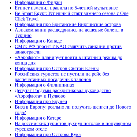
Информация о Фиджи
Египет изменил правила по 5-летней мультивизе
Be Smart Egypt: Успешный старт зимнего сезона с One
Click Travel
Информация про Британские Виргинские острова
Авиакомпании расщедрились на дешевые билеты в
Турцию
Информация о Канаде
СМИ: РФ просит ИКАО смягчить санкции против
авиаотрасли
«Аэрофлот» планирует войти в штатный режим до
конца дня
Информация про Остров Святой Елены
Российских туристов не пустили на рейс без
распечатанных посадочных талонов
Информация о Филиппинах
Депутат Госдумы раскритиковал руководство
«Аэрофлота» и Пулково
Информация про Бруней
Виза в Европу: реально ли получить шенген до Нового
года?
Информация о Катаре
На российских туристов рухнул потолок в популярном
турецком отеле
Информация про Острова Кука