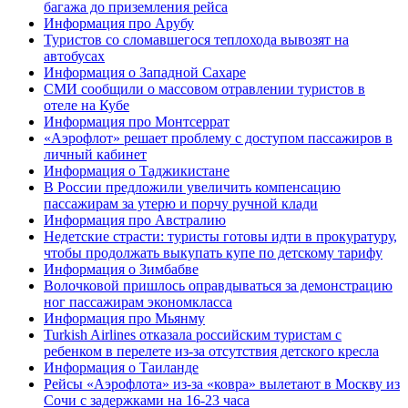
багажа до приземления рейса
Информация про Арубу
Туристов со сломавшегося теплохода вывозят на
автобусах
Информация о Западной Сахаре
СМИ сообщили о массовом отравлении туристов в
отеле на Кубе
Информация про Монтсеррат
«Аэрофлот» решает проблему с доступом пассажиров в
личный кабинет
Информация о Таджикистане
В России предложили увеличить компенсацию
пассажирам за утерю и порчу ручной клади
Информация про Австралию
Недетские страсти: туристы готовы идти в прокуратуру,
чтобы продолжать выкупать купе по детскому тарифу
Информация о Зимбабве
Волочковой пришлось оправдываться за демонстрацию
ног пассажирам экономкласса
Информация про Мьянму
Turkish Airlines отказала российским туристам с
ребенком в перелете из-за отсутствия детского кресла
Информация о Таиланде
Рейсы «Аэрофлота» из-за «ковра» вылетают в Москву из
Сочи с задержками на 16-23 часа