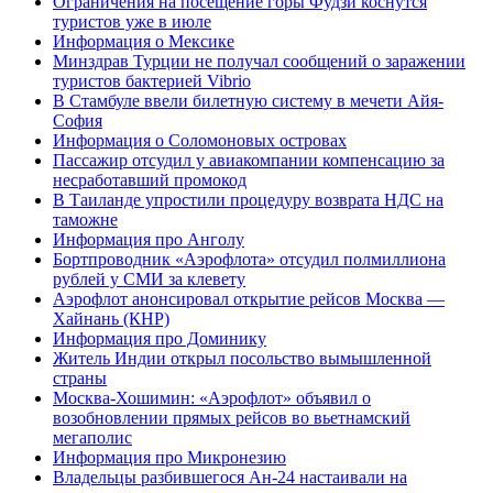
Ограничения на посещение горы Фудзи коснутся
туристов уже в июле
Информация о Мексике
Минздрав Турции не получал сообщений о заражении
туристов бактерией Vibrio
В Стамбуле ввели билетную систему в мечети Айя-
София
Информация о Соломоновых островах
Пассажир отсудил у авиакомпании компенсацию за
несработавший промокод
В Таиланде упростили процедуру возврата НДС на
таможне
Информация про Анголу
Бортпроводник «Аэрофлота» отсудил полмиллиона
рублей у СМИ за клевету
Аэрофлот анонсировал открытие рейсов Москва —
Хайнань (КНР)
Информация про Доминику
Житель Индии открыл посольство вымышленной
страны
Москва-Хошимин: «Аэрофлот» объявил о
возобновлении прямых рейсов во вьетнамский
мегаполис
Информация про Микронезию
Владельцы разбившегося Ан-24 настаивали на