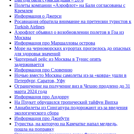
Полеты компании «Аэрофлот» на Бали согласованы с
Кремлем
Информация о Джерси
Росавиация обратила внимание на претензии туристов к
Turkish Airlines
Аэрофлот объявил о возобновлении полетов в Гоа из
Москвы
Информация про Маршалловы острова
Море на черноморских курортах прогрелось до опасных
для здоровья значений
Чартерный рейс из Москвы в Тунис опять
задерживается
Информация про Словению
Ночью вместо Москвы самолеты из-за «ковра» ушли в
Петербург, Саратов, Уфу
Ограничение на получение виз в Чехию продлено до 31
марта 2024 года
Информация про Андорру
На Пхукет обрушился тропический тайфун Випха
Авиабилеты из Сингапура подорожают из-за введения
экологического сбора
Информация про Джибути
Туристка, на которую на Камчатке напал медведь,
пошла на поправку