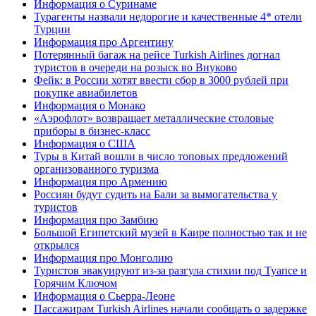
Информация о Суринаме
Турагенты назвали недорогие и качественные 4* отели
Турции
Информация про Аргентину
Потерянный багаж на рейсе Turkish Airlines догнал
туристов в очереди на розыск во Внуково
Фейк: в России хотят ввести сбор в 3000 рублей при
покупке авиабилетов
Информация о Монако
«Аэрофлот» возвращает металлические столовые
приборы в бизнес-класс
Информация о США
Туры в Китай вошли в число топовых предложений
организованного туризма
Информация про Армению
Россиян будут судить на Бали за вымогательства у
туристов
Информация про Замбию
Большой Египетский музей в Каире полностью так и не
открылся
Информация про Монголию
Туристов эвакуируют из-за разгула стихии под Туапсе и
Горячим Ключом
Информация о Сьерра-Леоне
Пассажирам Turkish Airlines начали сообщать о задержке