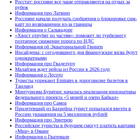
Росстат: россияне все чаще отправляются на отдых за
рубеж
Информация про Латвию
Россияне начали получать сообщения о блокировке сим-
карт по возвращении из-за границы
Информация о Сальвадоре
«Хвост отрубят по частям»: поможет ли турбизнесу
поэтапное снижение порога по НДС
Информация об Экваториальной Гвинеи
Инсайдеры: с сегодняшнего дня французские визы будут
однократными
Информация про Гваделупу
Малайзия ждет рейсы из России к 2026 году
Информация о Лесото
Туристы упрекают Emirates в дороговизне билетов в
Таиланд
Минтуризма Бурятии: началась реализация инициативы
федерального проекта «5 морей и озеро Байкал»
Информация про Самоа
Прилетевший из Бахрейна турист попытался ввезти в
Россию украшения на 5 миллионов рублей
Информация про Эритрею
Российские туристы в будущем смогут платить картами
«Мир» в Омане
Информация о Гватемале