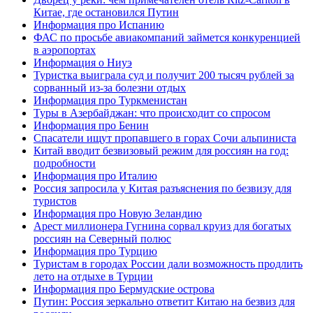
Китае, где остановился Путин
Информация про Испанию
ФАС по просьбе авиакомпаний займется конкуренцией
в аэропортах
Информация о Ниуэ
Туристка выиграла суд и получит 200 тысяч рублей за
сорванный из-за болезни отдых
Информация про Туркменистан
Туры в Азербайджан: что происходит со спросом
Информация про Бенин
Спасатели ищут пропавшего в горах Сочи альпиниста
Китай вводит безвизовый режим для россиян на год:
подробности
Информация про Италию
Россия запросила у Китая разъяснения по безвизу для
туристов
Информация про Новую Зеландию
Арест миллионера Гугнина сорвал круиз для богатых
россиян на Северный полюс
Информация про Турцию
Туристам в городах России дали возможность продлить
лето на отдыхе в Турции
Информация про Бермудские острова
Путин: Россия зеркально ответит Китаю на безвиз для