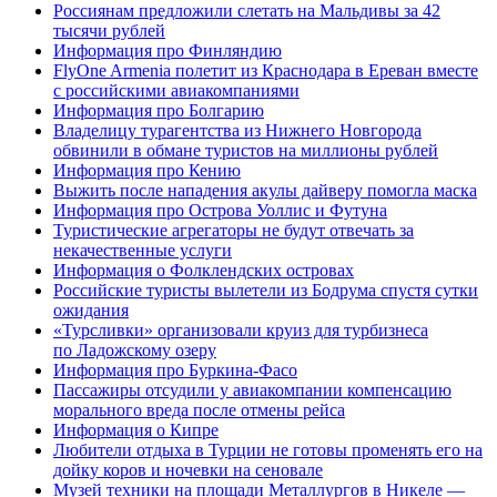
Россиянам предложили слетать на Мальдивы за 42
тысячи рублей
Информация про Финляндию
FlyOne Armenia полетит из Краснодара в Ереван вместе
с российскими авиакомпаниями
Информация про Болгарию
Владелицу турагентства из Нижнего Новгорода
обвинили в обмане туристов на миллионы рублей
Информация про Кению
Выжить после нападения акулы дайверу помогла маска
Информация про Острова Уоллис и Футуна
Туристические агрегаторы не будут отвечать за
некачественные услуги
Информация о Фолклендских островах
Российские туристы вылетели из Бодрума спустя сутки
ожидания
«Турсливки» организовали круиз для турбизнеса
по Ладожскому озеру
Информация про Буркина-Фасо
Пассажиры отсудили у авиакомпании компенсацию
морального вреда после отмены рейса
Информация о Кипре
Любители отдыха в Турции не готовы променять его на
дойку коров и ночевки на сеновале
Музей техники на площади Металлургов в Никеле —