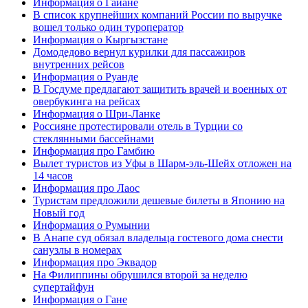
Информация о Гайане
В список крупнейших компаний России по выручке
вошел только один туроператор
Информация о Кыргызстане
Домодедово вернул курилки для пассажиров
внутренних рейсов
Информация о Руанде
В Госдуме предлагают защитить врачей и военных от
овербукинга на рейсах
Информация о Шри-Ланке
Россияне протестировали отель в Турции со
стеклянными бассейнами
Информация про Гамбию
Вылет туристов из Уфы в Шарм-эль-Шейх отложен на
14 часов
Информация про Лаос
Туристам предложили дешевые билеты в Японию на
Новый год
Информация о Румынии
В Анапе суд обязал владельца гостевого дома снести
санузлы в номерах
Информация про Эквадор
На Филиппины обрушился второй за неделю
супертайфун
Информация о Гане