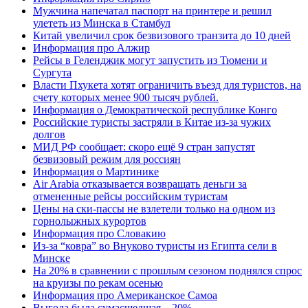
Мужчина напечатал паспорт на принтере и решил
улететь из Минска в Стамбул
Китай увеличил срок безвизового транзита до 10 дней
Информация про Алжир
Рейсы в Геленджик могут запустить из Тюмени и
Сургута
Власти Пхукета хотят ограничить въезд для туристов, на
счету которых менее 900 тысяч рублей.
Информация о Демократической республике Конго
Российские туристы застряли в Китае из-за чужих
долгов
МИД РФ сообщает: скоро ещё 9 стран запустят
безвизовый режим для россиян
Информация о Мартинике
Air Arabia отказывается возвращать деньги за
отмененные рейсы российским туристам
Цены на ски-пассы не взлетели только на одном из
горнолыжных курортов
Информация про Словакию
Из-за “ковра” во Внуково туристы из Египта сели в
Минске
На 20% в сравнении с прошлым сезоном поднялся спрос
на круизы по рекам осенью
Информация про Американское Самоа
Выгода была сумасшедшая – 20%