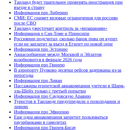
Таиланд будет тщательнее проверять иностранцев при
въезде в страну
Информация про Либерию
СМИ: ЕС снимет визовые ограничения для россиян
после СВО
Таиланд ужесточает контроль за «визаранами»
Информация о Сан-Томе и Принсипи
Россиянин подсчитал, сколько банок пива он купит,
если не заплатит за въезд в Египет по новой цене
Информация про Эстонию
Авиасообщение между Москвой и Эйлатом
возобновится в феврале 2026 года
Информация про Гвинею
В аэропорту Пулково десятки рейсов задержаны из-за
непогоды
Информация про Ливан
Пассажиры египетской авиакомпании улетели в Шарм-
эль-Шейх только с третьей попытки
Информация про Саудовскую Аравию
Туристов в Таиланде предупредили о похолодании и
ливнях
Информация про Эфиопию
Еще одна авиакомпания запретит пользоваться
пауэрбанками в самолетах
Информация про Гвинея-Бисау