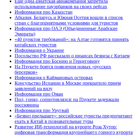
Еще одна азиатская авиакомпания запретила
использование пауэрбанков на своих рейсах
Информация про Казахстан
Абхазия, Беларусь и Южная Осетия вошли в список
стран с благоприятными условиями для туристов
Информация про ОАЭ (Объединенные Арабские
Эмираты)
«40 пунктов требований»: на Алтае готовятся принять
китайских туристов
Информация о Украине
Посольство РФ рассказало о нюансах безвиза с Китаем
Информация про Боснию и Герцеговину
На Пхукете боятся появления новых «русских
берсерков»
Информация о Каймановых островах
Консульство Испании в Москве прекратило прием
заявлений на визу
Информация про Оман
Пил, гонял, сопротивлялся: на Пхукете задержали
россиянина
Информация про Уругвай
«Безвиз прельщает»: российские туристы предпочитают
ехать в Китай в познавательные туры
Развитие ИИ-технологий на курорте Роза Хутор:
цифровая трансформация крупнейшего горного курорта