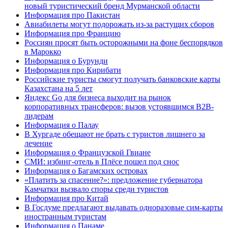
новый туристический бренд Мурманской области
Информация про Пакистан
Авиабилеты могут подорожать из-за растущих сборов
Информация про Францию
Россиян просят быть осторожными на фоне беспорядков
в Марокко
Информация о Бурунди
Информация про Кирибати
Российские туристы смогут получать банковские карты
Казахстана на 5 лет
Яндекс Go для бизнеса выходит на рынок
корпоративных трансферов: вызов устоявшимся B2B-
лидерам
Информация о Палау
В Хургаде обещают не брать с туристов лишнего за
лечение
Информация о Французской Гвиане
СМИ: избинг-отель в Плёсе пошел под снос
Информация о Багамских островах
«Платить за спасение?»: предложение губернатора
Камчатки вызвало споры среди туристов
Информация про Китай
В Госдуме предлагают выдавать одноразовые сим-карты
иностранным туристам
Информация о Панаме