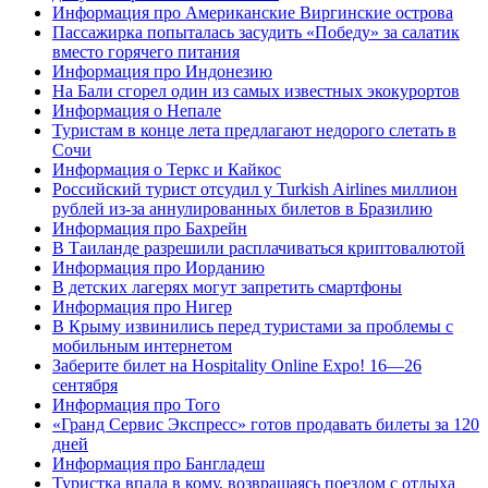
Информация про Американские Виргинские острова
Пассажирка попыталась засудить «Победу» за салатик
вместо горячего питания
Информация про Индонезию
На Бали сгорел один из самых известных экокурортов
Информация о Непале
Туристам в конце лета предлагают недорого слетать в
Сочи
Информация о Теркс и Кайкос
Российский турист отсудил у Turkish Airlines миллион
рублей из-за аннулированных билетов в Бразилию
Информация про Бахрейн
В Таиланде разрешили расплачиваться криптовалютой
Информация про Иорданию
В детских лагерях могут запретить смартфоны
Информация про Нигер
В Крыму извинились перед туристами за проблемы с
мобильным интернетом
Заберите билет на Hospitality Online Expo! 16—26
сентября
Информация про Того
«Гранд Сервис Экспресс» готов продавать билеты за 120
дней
Информация про Бангладеш
Туристка впала в кому, возвращаясь поездом с отдыха