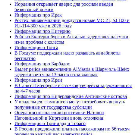
Иордания открывает двери: для россиян введён
безвизовый режим
Информация про Ирак
Ростех: авиакомпании дождутся новые МС-21, SJ 100 и
Ил-114-300 уже в 2026 году
Информация про Нигерию
Рейс из Екатеринбурга в Анталью задержался на сутки
из-за проблем с колесом
Информация о Тонга
В Госдуме поддержали идею раздавать авиабилеты
бесплатно
Информация про Барбадос
Вылет рейса авиакомпании AlMasria в Шарм-эль-Шейх
задерживается на 13 часов из-за «ковра»
Информация про Иран
В Санкт-Петербурге из-за «ковра» рейсы задерживаются
на 4–7 часов
Информация про Нидерландские Антильские острова
У владельцев глэмпингов могут потребовать вернуть
полученные от государства субсидии
Операция по спасению россиянки Натальи
Наговицыной в Киргизии вновь отложена
Информация о Тринидад и Тобаго
В России предложили платить пассажирам по 56 тысяч
рублей за каждый час задержки рейса