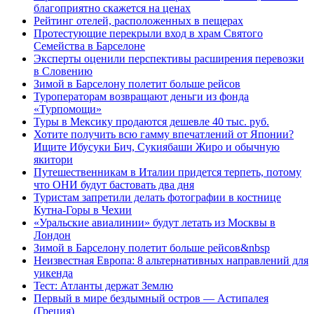
благоприятно скажется на ценах
Рейтинг отелей, расположенных в пещерах
Протестующие перекрыли вход в храм Святого
Семейства в Барселоне
Эксперты оценили перспективы расширения перевозки
в Словению
Зимой в Барселону полетит больше рейсов
Туроператорам возвращают деньги из фонда
«Турпомощи»
Туры в Мексику продаются дешевле 40 тыс. руб.
Хотите получить всю гамму впечатлений от Японии?
Ищите Ибусуки Бич, Сукиябаши Жиро и обычную
якитори
Путешественникам в Италии придется терпеть, потому
что ОНИ будут бастовать два дня
Туристам запретили делать фотографии в костнице
Кутна-Горы в Чехии
«Уральские авиалинии» будут летать из Москвы в
Лондон
Зимой в Барселону полетит больше рейсов&nbsp
Неизвестная Европа: 8 альтернативных направлений для
уикенда
Тест: Атланты держат Землю
Первый в мире бездымный остров — Астипалея
(Греция)