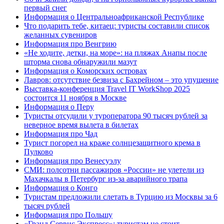
первый снег
Информация о Центральноафриканской Республике
Что подарить тебе, китаец: туристы составили список
желанных сувениров
Информация про Венгрию
«Не ходите, детки, на море»: на пляжах Анапы после
шторма снова обнаружили мазут
Информация о Коморских островах
Лавров: отсутствие безвиза с Бахрейном – это упущение
Выставка-конференция Travel IT WorkShop 2025
состоится 11 ноября в Москве
Информация о Перу
Туристы отсудили у туроператора 90 тысяч рублей за
неверное время вылета в билетах
Информация про Чад
Турист погорел на краже солнцезащитного крема в
Пулково
Информация про Венесуэлу
СМИ: полсотни пассажиров «России» не улетели из
Махачкалы в Петербург из-за аварийного трапа
Информация о Конго
Туристам предложили слетать в Турцию из Москвы за 6
тысяч рублей
Информация про Польшу
«Гранд Сервис Экспресс»: туристам не стоит