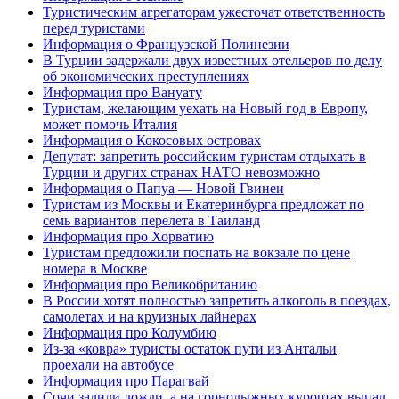
Туристическим агрегаторам ужесточат ответственность
перед туристами
Информация о Французской Полинезии
В Турции задержали двух известных отельеров по делу
об экономических преступлениях
Информация про Вануату
Туристам, желающим уехать на Новый год в Европу,
может помочь Италия
Информация о Кокосовых островах
Депутат: запретить российским туристам отдыхать в
Турции и других странах НАТО невозможно
Информация о Папуа — Новой Гвинеи
Туристам из Москвы и Екатеринбурга предложат по
семь вариантов перелета в Таиланд
Информация про Хорватию
Туристам предложили поспать на вокзале по цене
номера в Москве
Информация про Великобританию
В России хотят полностью запретить алкоголь в поездах,
самолетах и на круизных лайнерах
Информация про Колумбию
Из-за «ковра» туристы остаток пути из Антальи
проехали на автобусе
Информация про Парагвай
Сочи залили дожди, а на горнолыжных курортах выпал