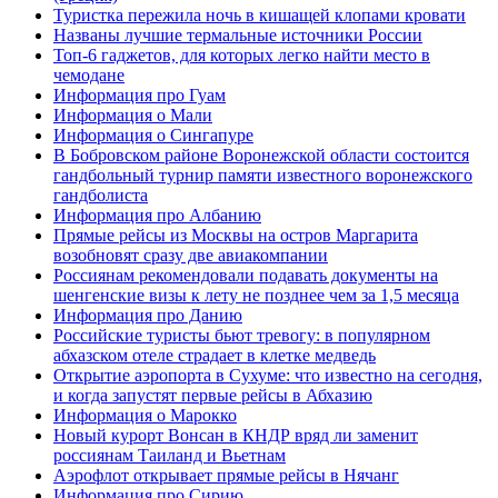
Туристка пережила ночь в кишащей клопами кровати
Названы лучшие термальные источники России
Топ-6 гаджетов, для которых легко найти место в
чемодане
Информация про Гуам
Информация о Мали
Информация о Сингапуре
В Бобровском районе Воронежской области состоится
гандбольный турнир памяти известного воронежского
гандболиста
Информация про Албанию
Прямые рейсы из Москвы на остров Маргарита
возобновят сразу две авиакомпании
Россиянам рекомендовали подавать документы на
шенгенские визы к лету не позднее чем за 1,5 месяца
Информация про Данию
Российские туристы бьют тревогу: в популярном
абхазском отеле страдает в клетке медведь
Открытие аэропорта в Сухуме: что известно на сегодня,
и когда запустят первые рейсы в Абхазию
Информация о Марокко
Новый курорт Вонсан в КНДР вряд ли заменит
россиянам Таиланд и Вьетнам
Аэрофлот открывает прямые рейсы в Нячанг
Информация про Сирию