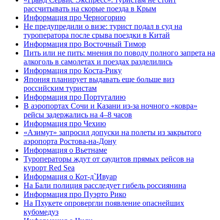
рассчитывать на скорые поезда в Крым
Информация про Черногорию
Не предупредили о визе: турист подал в суд на
туроператора после срыва поездки в Китай
Информация про Восточный Тимор
Пить или не пить: мнения по поводу полного запрета на
алкоголь в самолетах и поездах разделились
Информация про Коста-Рику
Япония планирует выдавать еще больше виз
российским туристам
Информация про Португалию
В аэропортах Сочи и Казани из-за ночного «ковра»
рейсы задержались на 4–8 часов
Информация про Чехию
«Азимут» запросил допуски на полеты из закрытого
аэропорта Ростова-на-Дону
Информация о Вьетнаме
Туроператоры ждут от саудитов прямых рейсов на
курорт Red Sea
Информация о Кот-д`Ивуар
На Бали полиция расследует гибель россиянина
Информация про Пуэрто Рико
На Пхукете опровергли появление опаснейших
кубомедуз