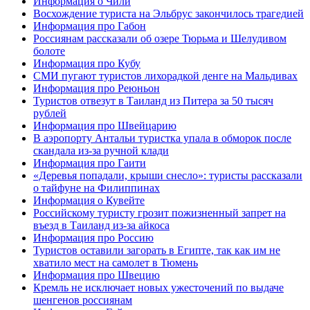
Информация о Чили
Восхождение туриста на Эльбрус закончилось трагедией
Информация про Габон
Россиянам рассказали об озере Тюрьма и Шелудивом
болоте
Информация про Кубу
СМИ пугают туристов лихорадкой денге на Мальдивах
Информация про Реюньон
Туристов отвезут в Таиланд из Питера за 50 тысяч
рублей
Информация про Швейцарию
В аэропорту Антальи туристка упала в обморок после
скандала из-за ручной клади
Информация про Гаити
«Деревья попадали, крыши снесло»: туристы рассказали
о тайфуне на Филиппинах
Информация о Кувейте
Российскому туристу грозит пожизненный запрет на
въезд в Таиланд из-за айкоса
Информация про Россию
Туристов оставили загорать в Египте, так как им не
хватило мест на самолет в Тюмень
Информация про Швецию
Кремль не исключает новых ужесточений по выдаче
шенгенов россиянам