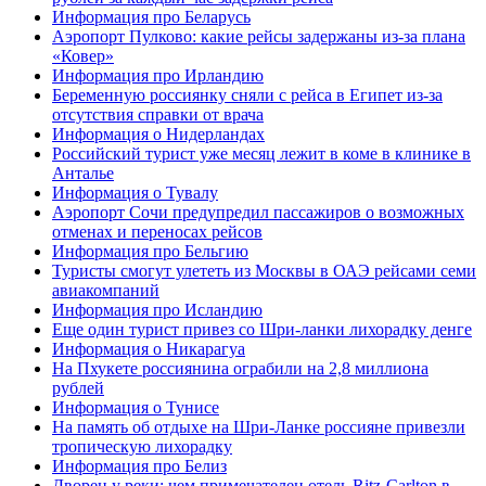
Информация про Беларусь
Аэропорт Пулково: какие рейсы задержаны из-за плана
«Ковер»
Информация про Ирландию
Беременную россиянку сняли с рейса в Египет из-за
отсутствия справки от врача
Информация о Нидерландах
Российский турист уже месяц лежит в коме в клинике в
Анталье
Информация о Тувалу
Аэропорт Сочи предупредил пассажиров о возможных
отменах и переносах рейсов
Информация про Бельгию
Туристы смогут улететь из Москвы в ОАЭ рейсами семи
авиакомпаний
Информация про Исландию
Еще один турист привез со Шри-ланки лихорадку денге
Информация о Никарагуа
На Пхукете россиянина ограбили на 2,8 миллиона
рублей
Информация о Тунисе
На память об отдыхе на Шри-Ланке россияне привезли
тропическую лихорадку
Информация про Белиз
Дворец у реки: чем примечателен отель Ritz-Carlton в