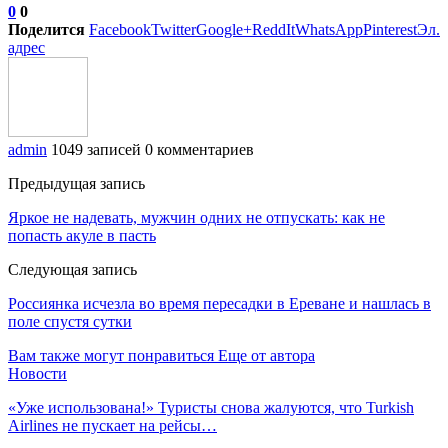
0
0
Поделится
Facebook
Twitter
Google+
ReddIt
WhatsApp
Pinterest
Эл.
адрес
admin
1049 записей
0 комментариев
Предыдущая запись
Яркое не надевать, мужчин одних не отпускать: как не
попасть акуле в пасть
Следующая запись
Россиянка исчезла во время пересадки в Ереване и нашлась в
поле спустя сутки
Вам также могут понравиться
Еще от автора
Новости
«Уже использована!» Туристы снова жалуются, что Turkish
Airlines не пускает на рейсы…