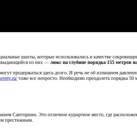
иальные шахты, которые использовались в качестве сокровищни
й выдающийся из них —
люкс на глубине порядка 155 метров н
смогут продержаться здесь долго. И речь не об излишнем давлен
sovety.ru/
тоже все непросто. Необходимо преодолеть порядка 50 
анием Санторини. Это отличное курортное место, где располож
мым престижным.