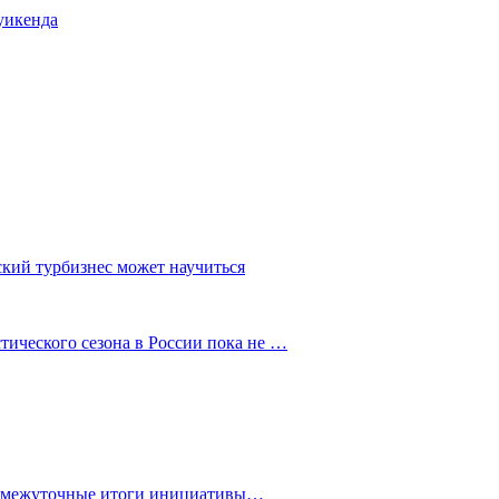
уикенда
ский турбизнес может научиться
ического сезона в России пока не …
промежуточные итоги инициативы…