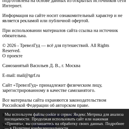
подготовлена на основе данных из открытых источников сети
Интернет.
Информация на сайте носит ознакомительный характер и не
является рекламой или публичной офертой.
При использовании материалов сайта ссылка на источник
обязательна.
© 2026 - ТревелГуд — всё для путешествий. All Rights
Reserved.
О проекте
Самозанятый Васильев Д. В., г. Москва
E-mail: mail@tgrf.ru
Сайт «ТревелГуд» принадлежит физическим лицу,
зарегистрированному в качестве самозанятого.
Все материалы сайта охраняются законодательством
Российской Федерации об авторском праве.
Мы используем файлы cookie и сервис Яндекс.Метрика для анализа
Мы в соцсетях:
Дзен
·
Telegram
·
MAX
посещаемости. Продолжая использовать сайт или нажимая
«Принять», вы соглашаетесь на обработку своих данных. Подробнее
Website Design:
BetterStudio
— в
Политике конфиденциальности
.