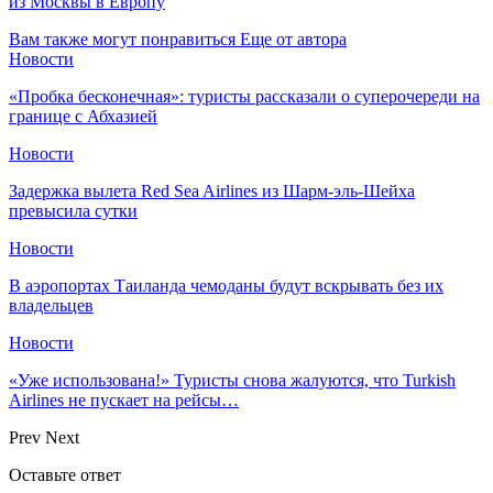
из Москвы в Европу
Вам также могут понравиться
Еще от автора
Новости
«Пробка бесконечная»: туристы рассказали о суперочереди на
границе с Абхазией
Новости
Задержка вылета Red Sea Airlines из Шарм-эль-Шейха
превысила сутки
Новости
В аэропортах Таиланда чемоданы будут вскрывать без их
владельцев
Новости
«Уже использована!» Туристы снова жалуются, что Turkish
Airlines не пускает на рейсы…
Prev
Next
Оставьте ответ