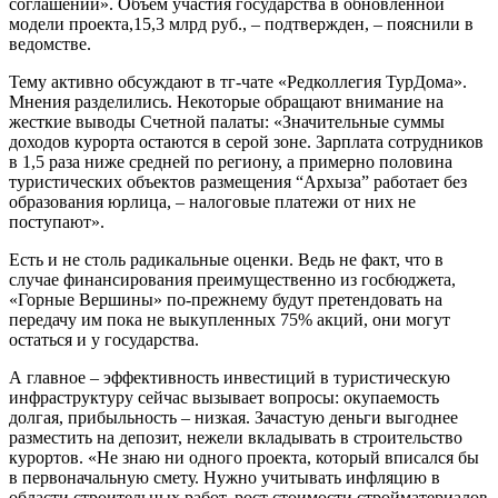
соглашений». Объем участия государства в обновленной
модели проекта,15,3 млрд руб., – подтвержден, – пояснили в
ведомстве.
Тему активно обсуждают в тг-чате «Редколлегия ТурДома».
Мнения разделились. Некоторые обращают внимание на
жесткие выводы Счетной палаты: «Значительные суммы
доходов курорта остаются в серой зоне. Зарплата сотрудников
в 1,5 раза ниже средней по региону, а примерно половина
туристических объектов размещения “Архыза” работает без
образования юрлица, – налоговые платежи от них не
поступают».
Есть и не столь радикальные оценки. Ведь не факт, что в
случае финансирования преимущественно из госбюджета,
«Горные Вершины» по-прежнему будут претендовать на
передачу им пока не выкупленных 75% акций, они могут
остаться и у государства.
А главное – эффективность инвестиций в туристическую
инфраструктуру сейчас вызывает вопросы: окупаемость
долгая, прибыльность – низкая. Зачастую деньги выгоднее
разместить на депозит, нежели вкладывать в строительство
курортов. «Не знаю ни одного проекта, который вписался бы
в первоначальную смету. Нужно учитывать инфляцию в
области строительных работ, рост стоимости стройматериалов