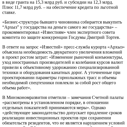
в виде гранта на 15,3 млрд руб. и субсидии на 12,3 млрд.
Плюс 11,7 млрд руб. – на обеспечение кредита по льготной
ставке.
«Бизнес-структура бывшего чиновника собирается выкупить
“Архыз” у государства на деньги самого же государства» –
прокомментировал «Известиям» член экспертного совета
комитета по защите конкуренции Госдумы Дмитрий Тортев.
В ответе на запрос «Известий» пресс-служба курорта «Архыз»
объяснила необходимость двукратного увеличения вложений
в проект ростом затрат: «Изменение рыночной конъюнктуры,
уход иностранных производителей и колебания курсов валют
привели к объективному удорожанию специализированной
техники и оборудования канатных дорог. А уточненные при
проектировании параметры горнолыжных трасс и объемы
необходимой спецтехники повлекли за собой рост общего
объема работ».
В Минэкономразвития отметили – замечания Счетной палаты
«рассмотрены в установленном порядке, в отношении
отдельных показателей принимаются меры». Однако
«действующее законодательство допускает продление сроков
реализации инвестиционных проектов при сохранении
обязательств резидентов, что не является нарушением условий