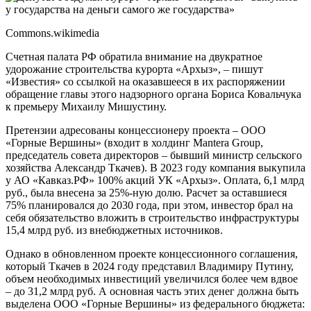
Commons.wikimedia
Счетная палата РФ обратила внимание на двукратное
удорожание строительства курорта «Архыз», – пишут
«Известия» со ссылкой на оказавшееся в их распоряжении
обращение главы этого надзорного органа Бориса Ковальчука
к премьеру Михаилу Мишустину.
Претензии адресованы концессионеру проекта – ООО
«Горные Вершины» (входит в холдинг Mantera Group,
председатель совета директоров – бывший министр сельского
хозяйства Александр Ткачев). В 2023 году компания выкупила
у АО «Кавказ.РФ» 100% акций УК «Архыз». Оплата, 6,1 млрд
руб., была внесена за 25%-ную долю. Расчет за оставшиеся
75% планировался до 2030 года, при этом, инвестор брал на
себя обязательство вложить в строительство инфраструктуры
15,4 млрд руб. из внебюджетных источников.
Однако в обновленном проекте концессионного соглашения,
который Ткачев в 2024 году представил Владимиру Путину,
объем необходимых инвестиций увеличился более чем вдвое
– до 31,2 млрд руб. А основная часть этих денег должна быть
выделена ООО «Горные Вершины» из федерального бюджета: