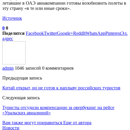
летавшие в ОАЭ авиакомпании готовы возобновить полеты в
эту страну «в те или иные сроки».
Источник
0
0
Поделится
Facebook
Twitter
Google+
ReddIt
WhatsApp
Pinterest
Эл.
адрес
admin
1046 записей
0 комментариев
Предыдущая запись
Китай открыт, но не готов к наплыву российских туристов
Следующая запись
Туристы отсудили компенсацию за овербукинг на рейсе
«Уральских авиалиний»
Вам также могут понравиться
Еще от автора
Новости