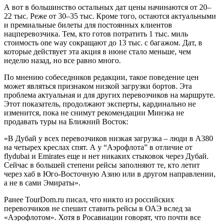
А вот в большинство остальных дат цены начинаются от 20–
22 тыс. Реже от 30–35 тыс. Кроме того, остаются актуальными
и премиальные билеты для постоянных клиентов
нацперевозчика. Тем, кто готов потратить 1 тыс. миль
стоимость one way сокращают до 13 тыс. с багажом. Дат, в
которые действует эта акция в июне стало меньше, чем
неделю назад, но все равно много.
По мнению собеседников редакции, такое поведение цен
может являться признаком низкой загрузки бортов. Эта
проблема актуальная и для других перевозчиков на маршруте.
Этот показатель, продолжают эксперты, кардинально не
изменится, пока не снимут рекомендации Минэка не
продавать туры на Ближний Восток:
«В Дубай у всех перевозчиков низкая загрузка – люди в А380
на четырех креслах спят. А у “Аэрофлота” в отличие от
flydubai и Emirates еще и нет никаких стыковок через Дубай.
Сейчас в большей степени рейсы заполняют те, кто летит
через хаб в Юго-Восточную Азию или в другом направлении,
а не в сами Эмираты».
Ранее TourDom.ru писал, что никто из российских
перевозчиков не спешит ставить рейсы в ОАЭ вслед за
«Аэрофлотом». Хотя в Росавиации говорят, что почти все