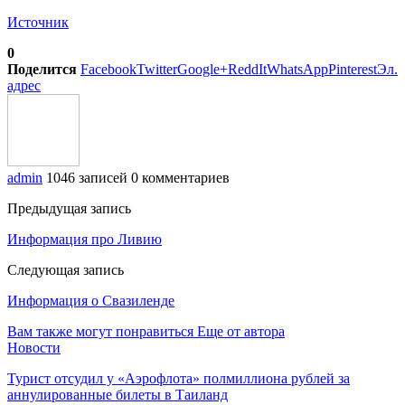
Источник
0
Поделится
Facebook
Twitter
Google+
ReddIt
WhatsApp
Pinterest
Эл.
адрес
admin
1046 записей
0 комментариев
Предыдущая запись
Информация про Ливию
Следующая запись
Информация о Свазиленде
Вам также могут понравиться
Еще от автора
Новости
Турист отсудил у «Аэрофлота» полмиллиона рублей за
аннулированные билеты в Таиланд