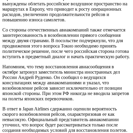
вынуждены облетать российское воздушное пространство на
маршрутах в Европу, что приводит к росту операционных
расходов, увеличению продолжительности рейсов и
повышению износа самолетов.
Со стороны отечественных авиакомпаний также отмечается
заинтересованность в возобновлении прямого сообщения
между двумя странами. В посольстве подчеркнули, что для
продвижения этого вопроса Токио необходимо принять
политическое решение, после чего российская сторона готова
вступить в предметный диалог и начать практическую работу.
Напомним, что тему восстановления авиасообщения в
октябре затронул заместитель министра иностранных дел
России Андрей Руденко. Он сообщил о ведущихся
консультациях между авиакомпаниями и указал, что
возобновление рейсов зависит исключительно от позиции
японской стороны. При этом РФ никогда не вводила запретов
на полеты японских перевозчиков.
В ответ в Japan Airlines сдержанно оценили вероятность
скорого возобновления рейсов, охарактеризовав ее как
невысокую. Официальный представитель авиакомпании
уточнил, что вопрос будет рассматриваться только после
создания необходимых условий для восстановления полетов.