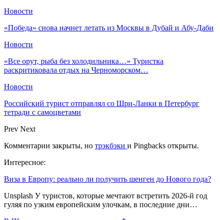
Новости
«Победа» снова начнет летать из Москвы в Дубай и Абу-Даби
Новости
«Все орут, рыба без холодильника…» Туристка
раскритиковала отдых на Черноморском…
Новости
Российский турист отправлял со Шри-Ланки в Петербург
тетради с самоцветами
Prev
Next
Комментарии закрыты, но
трэкбэки
и Pingbacks открыты.
Интересное:
Виза в Европу: реально ли получить шенген до Нового года?
Unsplash У туристов, которые мечтают встретить 2026-й год
гуляя по узким европейским улочкам, в последние дни…